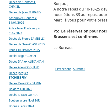
Décès de "Tonton" J.
Bonjour,
CHMIEL
A notre repas du 10-10-25 dev
Décès de Jean FERRARO
nous étions 33 au repas, pou
Assemblée Générale
Merci à vous pour votre prése
31/01/2026
Arbre Noel Ecole rugby
PS: La réservation pour notr
SOG 2025
Brassens est confirmée.
Décès de Pierre ZAMBELLI
Décès de "Néné" ASENCIO
Le Bureau.
Repas 10 Octobre 2025
Décès Roger GUYOT
Décès D' Alex ALEXANIAN
Décès Alain COQUARD
< Précédent
Suivant >
Décès Jacques
ETCHEBERRY
Décès René CONDAMIN
Boidard Juin 2025
Décès Jo GIAI GISHIA
Soutien arbre Noel EdR
Bonnes Fetes 2024