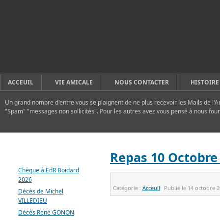
ACCEUIL
VIE AMICALE
NOUS CONTACTER
HISTOIRE
Un grand nombre d'entre vous se plaignent de ne plus recevoir les Mails de l'A
"Spam" "messages non sollicités". Pour les autres avez vous pensé à nous four
DERNIERS ARTICLES
Repas 10 Octobre
Chèque à EdR Boidard
2026
Catégorie :
Acceuil
Publié le
14 octobre 
Décès de Michel
VILLEDIEU
Décès René GONON