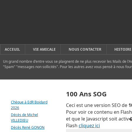
ACCEUIL
VIE AMICALE
NOUS CONTACTER
HISTOIRE
Un grand nombre d'entre vous se plaignent de ne plus recevoir les Mails de l'A
"Spam" "messages non sollicités". Pour les autres avez vous pensé à nous four
DERNIERS ARTICLES
100 Ans SOG
Chèque à EdR Boidard
Ceci est une version SEO de
1
2026
Pour voir ce contenu en Flash,
Décès de Michel
et que le Javascript soit acti
VILLEDIEU
Flash
cliquez ici
Décès René GONON