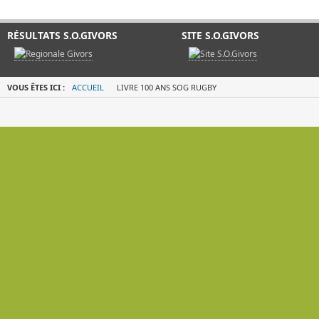
RÉSULTATS S.O.GIVORS
SITE S.O.GIVORS
VOUS ÊTES ICI :
ACCUEIL
LIVRE 100 ANS SOG RUGBY