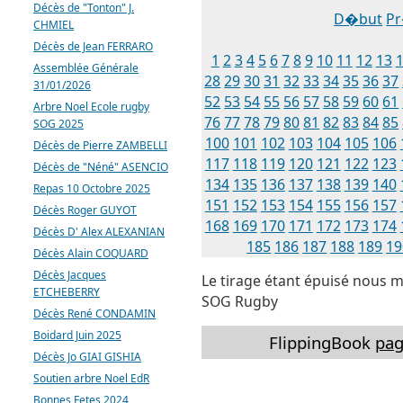
Décès de "Tonton" J.
D�but
P
CHMIEL
Décès de Jean FERRARO
1
2
3
4
5
6
7
8
9
10
11
12
13
Assemblée Générale
28
29
30
31
32
33
34
35
36
37
31/01/2026
52
53
54
55
56
57
58
59
60
61
Arbre Noel Ecole rugby
76
77
78
79
80
81
82
83
84
85
SOG 2025
100
101
102
103
104
105
106
Décès de Pierre ZAMBELLI
117
118
119
120
121
122
123
Décès de "Néné" ASENCIO
134
135
136
137
138
139
140
Repas 10 Octobre 2025
151
152
153
154
155
156
157
Décès Roger GUYOT
168
169
170
171
172
173
174
Décès D' Alex ALEXANIAN
185
186
187
188
189
19
Décès Alain COQUARD
Décès Jacques
Le tirage étant épuisé nous m
ETCHEBERRY
SOG Rugby
Décès René CONDAMIN
Boidard Juin 2025
FlippingBook
pag
Décès Jo GIAI GISHIA
Soutien arbre Noel EdR
Bonnes Fetes 2024