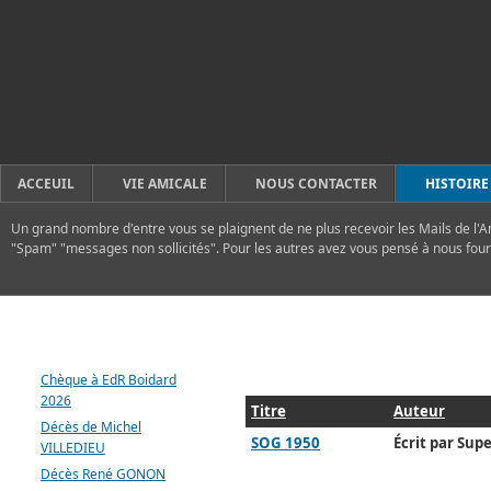
ACCEUIL
VIE AMICALE
NOUS CONTACTER
HISTOIRE
Un grand nombre d'entre vous se plaignent de ne plus recevoir les Mails de l'A
"Spam" "messages non sollicités". Pour les autres avez vous pensé à nous four
DERNIERS ARTICLES
Chèque à EdR Boidard
2026
Titre
Auteur
Décès de Michel
SOG 1950
Écrit par Supe
VILLEDIEU
Décès René GONON