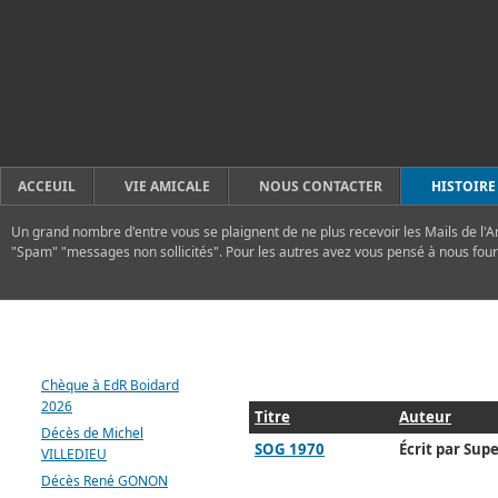
ACCEUIL
VIE AMICALE
NOUS CONTACTER
HISTOIRE
Un grand nombre d'entre vous se plaignent de ne plus recevoir les Mails de l'A
"Spam" "messages non sollicités". Pour les autres avez vous pensé à nous four
DERNIERS ARTICLES
Chèque à EdR Boidard
2026
Titre
Auteur
Décès de Michel
SOG 1970
Écrit par Supe
VILLEDIEU
Décès René GONON