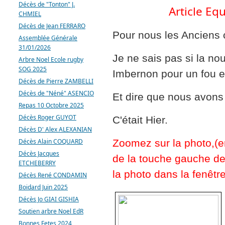
Décès de "Tonton" J.
Article Eq
CHMIEL
Décès de Jean FERRARO
Pour nous les Anciens c
Assemblée Générale
31/01/2026
Je ne sais pas si la no
Arbre Noel Ecole rugby
SOG 2025
Imbernon pour un fou 
Décès de Pierre ZAMBELLI
Décès de "Néné" ASENCIO
Et dire que nous avons
Repas 10 Octobre 2025
Décès Roger GUYOT
C'était Hier.
Décès D' Alex ALEXANIAN
Décès Alain COQUARD
Zoomez sur la photo,(e
Décès Jacques
de la touche gauche de 
ETCHEBERRY
la photo dans la fenêtre
Décès René CONDAMIN
Boidard Juin 2025
Décès Jo GIAI GISHIA
Soutien arbre Noel EdR
Bonnes Fetes 2024