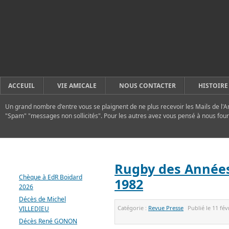
ACCEUIL
VIE AMICALE
NOUS CONTACTER
HISTOIRE
Un grand nombre d'entre vous se plaignent de ne plus recevoir les Mails de l'A
"Spam" "messages non sollicités". Pour les autres avez vous pensé à nous four
DERNIERS ARTICLES
Rugby des Années
Chèque à EdR Boidard
1982
2026
Décès de Michel
Catégorie :
Revue Presse
Publié le
11 fév
VILLEDIEU
Décès René GONON