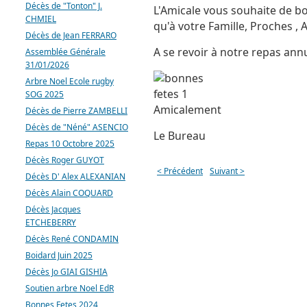
Décès de "Tonton" J.
L'Amicale vous souhaite de bo
CHMIEL
qu'à votre Famille, Proches , A
Décès de Jean FERRARO
A se revoir à notre repas ann
Assemblée Générale
31/01/2026
Arbre Noel Ecole rugby
SOG 2025
Amicalement
Décès de Pierre ZAMBELLI
Décès de "Néné" ASENCIO
Le Bureau
Repas 10 Octobre 2025
Décès Roger GUYOT
< Précédent
Suivant >
Décès D' Alex ALEXANIAN
Décès Alain COQUARD
Décès Jacques
ETCHEBERRY
Décès René CONDAMIN
Boidard Juin 2025
Décès Jo GIAI GISHIA
Soutien arbre Noel EdR
Bonnes Fetes 2024