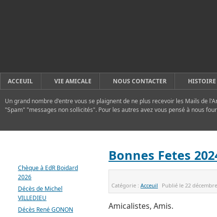
ACCEUIL
VIE AMICALE
NOUS CONTACTER
HISTOIRE
Un grand nombre d'entre vous se plaignent de ne plus recevoir les Mails de l'A
"Spam" "messages non sollicités". Pour les autres avez vous pensé à nous four
DERNIERS ARTICLES
Bonnes Fetes 202
Chèque à EdR Boidard
2026
Catégorie :
Acceuil
Publié le
22 décembre
Décès de Michel
VILLEDIEU
Amicalistes, Amis.
Décès René GONON