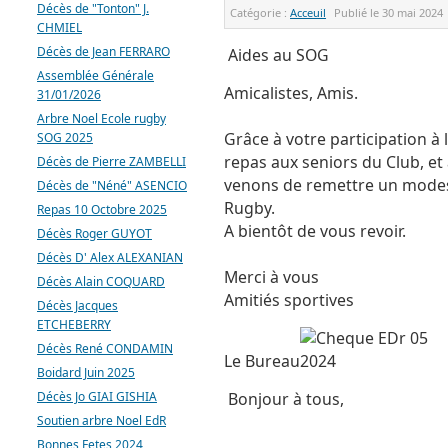
Décès de "Tonton" J.
Catégorie :
Acceuil
Publié le
30 mai 2024
CHMIEL
Décès de Jean FERRARO
Aides au SOG
Assemblée Générale
Amicalistes, Amis.
31/01/2026
Arbre Noel Ecole rugby
Grâce à votre participation à l
SOG 2025
repas aux seniors du Club, et
Décès de Pierre ZAMBELLI
venons de remettre un modes
Décès de "Néné" ASENCIO
Rugby.
Repas 10 Octobre 2025
A bientôt de vous revoir.
Décès Roger GUYOT
Décès D' Alex ALEXANIAN
Merci à vous
Décès Alain COQUARD
Amitiés sportives
Décès Jacques
ETCHEBERRY
Décès René CONDAMIN
Le Bureau
Boidard Juin 2025
Décès Jo GIAI GISHIA
Bonjour à tous,
Soutien arbre Noel EdR
Bonnes Fetes 2024