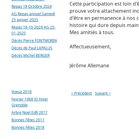
Cette participation est loin d'
Repas 18 Octobre 2024
prouve votre attachement indé
AG Repas annuel Samedi
d'être en permanence à nos cô
25 Janvier 2025
histoire qui dure depuis mai
Repas 18-10-2024 AG 25-
Mes amitiés à tous.
01-2025
Décès Pierre FONTMORIN
Affectueusement,
Décès de Paul LAPALUS
Décès Michel BERGER
Jérôme Allemane
ARTICLES LES PLUS
CONSULTÉS
Voeux 2018
< Précédent
Suivant >
Fevrier 1968 JO Hiver
Grenoble
Arbre Noel EdR 2017
Bonnes Fêtes 2017
Bonnes Fêtes 2018