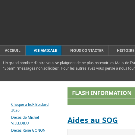
ACCEUIL
VIE AMICALE
NOUS CONTACTER
HISTOIRE
Un grand nombre d'entre vous se plaignent de ne plus recevoir les Mails de l'A
"Spam" "messages non sollicités". Pour les autres avez vous pensé à nous four
DERNIERS ARTICLES
FLASH INFORMATION
Chèque à EdR Boidard
2026
Décès de Michel
Aides au SOG
VILLEDIEU
Décès René GONON