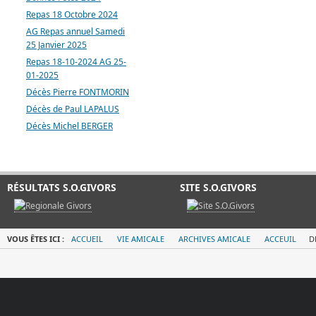
Repas 18 Octobre 2024
AG Repas annuel Samedi
25 Janvier 2025
Repas 18-10-2024 AG 25-
01-2025
Décès Pierre FONTMORIN
Décès de Paul LAPALUS
Décès Michel BERGER
RÉSULTATS S.O.GIVORS
SITE S.O.GIVORS
VOUS ÊTES ICI :
ACCUEIL
VIE AMICALE
ARCHIVES AMICALE
ACCEUIL
D