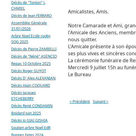
Décès de "Tonton" J.
CHMIEL
Amicalistes, Amis.
Décès de Jean FERRARO
Assemblée Générale
Notre Camarade et Ami, gran
31/01/2026
l'Amicale des Anciens, memb
Arbre Noel Ecole rugby
nous quitter.
SOG 2025
L'Amicale présente à son épou
Décès de Pierre ZAMBELLI
ses plus vives et sincères co
Décès de "Néné" ASENCIO
La cérémonie funéraire de R
Repas 10 Octobre 2025
Mercredi 9 juillet 15h au fun
Décès Roger GUYOT
Le Bureau
Décès D' Alex ALEXANIAN
Décès Alain COQUARD
Décès Jacques
ETCHEBERRY
< Précédent
Suivant >
Décès René CONDAMIN
Boidard Juin 2025
Décès Jo GIAI GISHIA
Soutien arbre Noel EdR
Bonnes Fetes 2024