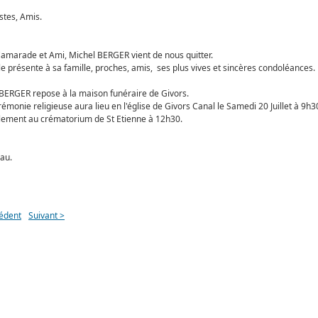
stes, Amis.
amarade et Ami, Michel BERGER vient de nous quitter.
le présente à sa famille, proches, amis, ses plus vives et sincères condoléances.
BERGER repose à la maison funéraire de Givors.
émonie religieuse aura lieu en l'église de Givors Canal le Samedi 20 Juillet à 9h3
lement au crématorium de St Etienne à 12h30.
au.
édent
Suivant >