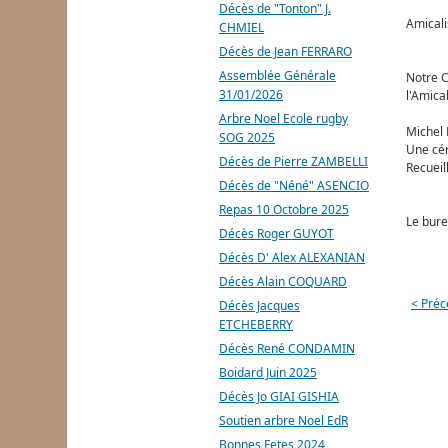
Décès de "Tonton" J.
Amicali
CHMIEL
Décès de Jean FERRARO
Assemblée Générale
Notre C
31/01/2026
l'Amica
Arbre Noel Ecole rugby
Michel 
SOG 2025
Une cér
Décès de Pierre ZAMBELLI
Recueil
Décès de "Néné" ASENCIO
Repas 10 Octobre 2025
Le bure
Décès Roger GUYOT
Décès D' Alex ALEXANIAN
Décès Alain COQUARD
< Préc
Décès Jacques
ETCHEBERRY
Décès René CONDAMIN
Boidard Juin 2025
Décès Jo GIAI GISHIA
Soutien arbre Noel EdR
Bonnes Fetes 2024