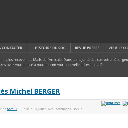
 CONTACTER
HISTOIRE DU SOG
REVUE PRESSE
VIE du S.O.
ne plus recevoir les Mails de l'Amicale. Dans la majorité des cas votre hébergeu
tres avez vous pensé à nous fournir votre nouvelle adresse mail?
ès Michel BERGER
rie :
Acceuil
Publié le
18 juillet 2024
Affichages :
15857