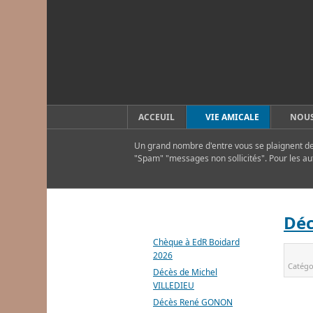
ACCEUIL
VIE AMICALE
NOUS
Un grand nombre d'entre vous se plaignent de 
"Spam" "messages non sollicités". Pour les au
DERNIERS ARTICLES
Déc
Chèque à EdR Boidard
2026
Catégo
Décès de Michel
VILLEDIEU
Décès René GONON