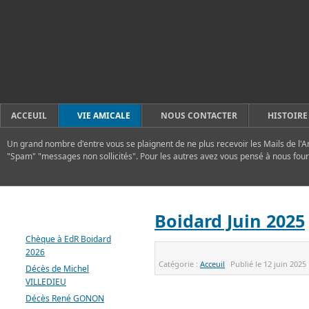
ACCEUIL
VIE AMICALE
NOUS CONTACTER
HISTOIRE
Un grand nombre d'entre vous se plaignent de ne plus recevoir les Mails de l'A
"Spam" "messages non sollicités". Pour les autres avez vous pensé à nous four
DERNIERS ARTICLES
Boidard Juin 2025
Chèque à EdR Boidard
2026
Catégorie :
Acceuil
Publié le
12 juin 2025
Décès de Michel
VILLEDIEU
Décès René GONON