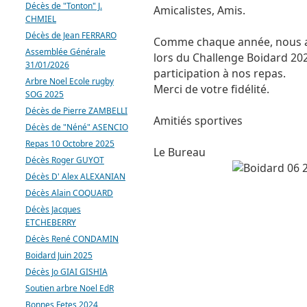
Décès de "Tonton" J.
Amicalistes, Amis.
CHMIEL
Décès de Jean FERRARO
Comme chaque année, nous a
Assemblée Générale
lors du Challenge Boidard 202
31/01/2026
participation à nos repas.
Arbre Noel Ecole rugby
Merci de votre fidélité.
SOG 2025
Décès de Pierre ZAMBELLI
Amitiés sportives
Décès de "Néné" ASENCIO
Repas 10 Octobre 2025
Le Bureau
Décès Roger GUYOT
Décès D' Alex ALEXANIAN
Décès Alain COQUARD
Décès Jacques
ETCHEBERRY
Décès René CONDAMIN
Boidard Juin 2025
Décès Jo GIAI GISHIA
Soutien arbre Noel EdR
Bonnes Fetes 2024