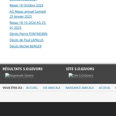
Repas 18 Octobre 2024
AG Repas annuel Samedi
25 Janvier 2025
Repas 18-10-2024 AG 25-
01-2025
Décès Pierre FONTMORIN
Décès de Paul LAPALUS
Décès Michel BERGER
RÉSULTATS S.O.GIVORS
SITE S.O.GIVORS
VOUS ÊTES ICI :
ACCUEIL
VIE AMICALE
NAISSANCE AMICALE
ACCEUIL