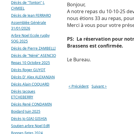
Décès de "Tonton" J.
Bonjour,
CHMIEL
A notre repas du 10-10-25 dev
Décès de Jean FERRARO
nous étions 33 au repas, pou
Assemblée Générale
Merci à vous pour votre prése
31/01/2026
Arbre Noel Ecole rugby
PS: La réservation pour notr
SOG 2025
Brassens est confirmée.
Décès de Pierre ZAMBELLI
Décès de "Néné" ASENCIO
Le Bureau.
Repas 10 Octobre 2025
Décès Roger GUYOT
Décès D' Alex ALEXANIAN
Décès Alain COQUARD
< Précédent
Suivant >
Décès Jacques
ETCHEBERRY
Décès René CONDAMIN
Boidard Juin 2025
Décès Jo GIAI GISHIA
Soutien arbre Noel EdR
Bonnes Fetes 2024