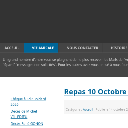
ACCEUIL
VIE AMICALE
NOUS CONTACTER
HISTOIRE
Un grand nombre d'entre vous se plaignent de ne plus recevoir les Mails de l'A
"Spam" "messages non sollicités". Pour les autres avez vous pensé à nous four
DERNIERS ARTICLES
Repas 10 Octobre
Chèque à EdR Boidard
2026
Catégorie :
Acceuil
Publié le
14 octobre 
Décès de Michel
VILLEDIEU
Décès René GONON