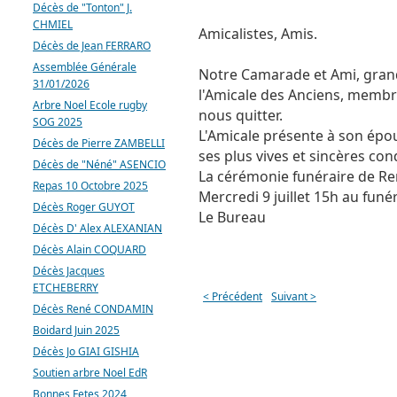
Décès de "Tonton" J.
CHMIEL
Amicalistes, Amis.
Décès de Jean FERRARO
Assemblée Générale
Notre Camarade et Ami, gran
31/01/2026
l'Amicale des Anciens, memb
Arbre Noel Ecole rugby
nous quitter.
SOG 2025
L'Amicale présente à son épou
Décès de Pierre ZAMBELLI
ses plus vives et sincères co
Décès de "Néné" ASENCIO
La cérémonie funéraire de R
Repas 10 Octobre 2025
Mercredi 9 juillet 15h au fun
Décès Roger GUYOT
Le Bureau
Décès D' Alex ALEXANIAN
Décès Alain COQUARD
Décès Jacques
ETCHEBERRY
< Précédent
Suivant >
Décès René CONDAMIN
Boidard Juin 2025
Décès Jo GIAI GISHIA
Soutien arbre Noel EdR
Bonnes Fetes 2024