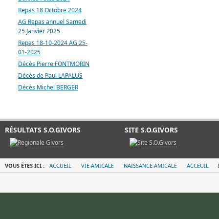
Repas 18 Octobre 2024
AG Repas annuel Samedi
25 Janvier 2025
Repas 18-10-2024 AG 25-
01-2025
Décès Pierre FONTMORIN
Décès de Paul LAPALUS
Décès Michel BERGER
RÉSULTATS S.O.GIVORS
SITE S.O.GIVORS
VOUS ÊTES ICI :
ACCUEIL
VIE AMICALE
NAISSANCE AMICALE
ACCEUIL