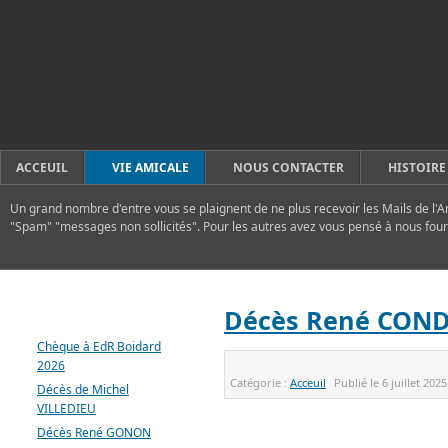
ACCEUIL
VIE AMICALE
NOUS CONTACTER
HISTOIRE
Un grand nombre d'entre vous se plaignent de ne plus recevoir les Mails de l'A
"Spam" "messages non sollicités". Pour les autres avez vous pensé à nous four
DERNIERS ARTICLES
Décès René CON
Chèque à EdR Boidard
2026
Catégorie :
Acceuil
Publié le
6 juillet 2025
Décès de Michel
VILLEDIEU
Décès René GONON